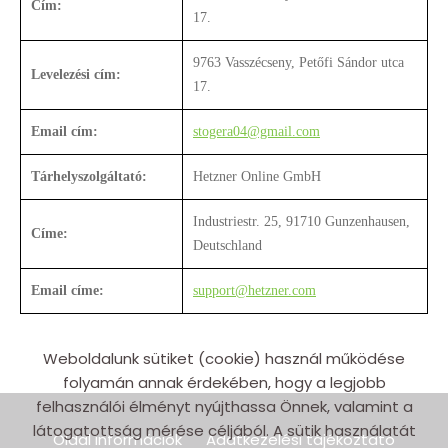
Cím:
17.
9763 Vasszécseny, Petőfi Sándor utca
Levelezési cím:
17.
Email cím:
stogera04@gmail.com
Tárhelyszolgáltató:
Hetzner Online GmbH
Industriestr. 25, 91710 Gunzenhausen,
Címe:
Deutschland
Email címe:
support@hetzner.com
Weboldalunk sütiket (cookie) használ működése
folyamán annak érdekében, hogy a legjobb
felhasználói élményt nyújthassa Önnek, valamint a
látogatottság mérése céljából. A sütik használatát
Oldal információk
Adatkezelési tájékoztató