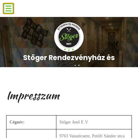
Stőger Rendezvényház és
Stőger Rendezvényház és
Stőger Rendezvényház és
Stőger Rendezvényház és
Stőger Rendezvényház és
Panzió
Panzió
Panzió
Panzió
Panzió
Vasszécseny
Vasszécseny
Vasszécseny
Vasszécseny
Vasszécseny
Impresszum
Cégnév:
Stőger Jenő E.V.
9763 Vasszécseny, Petőfi Sándor utca